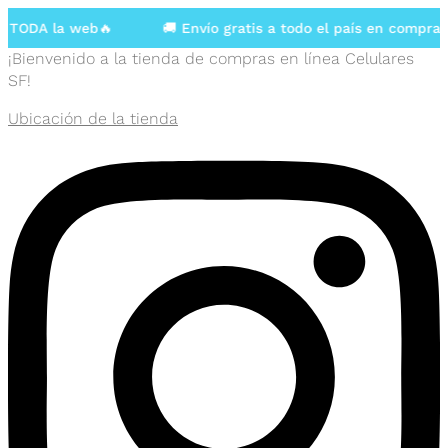
TODA la web🔥
🚚 Envío gratis a todo el país en compras m
¡Bienvenido a la tienda de compras en línea Celulares
SF!
Ubicación de la tienda