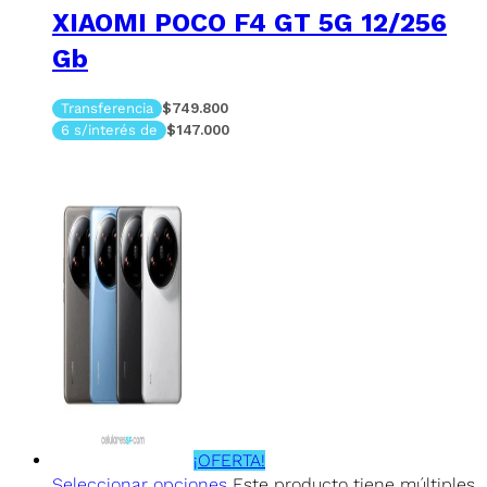
XIAOMI POCO F4 GT 5G 12/256
Gb
Transferencia
$749.800
6 s/interés de
$147.000
¡OFERTA!
Seleccionar opciones
Este producto tiene múltiples