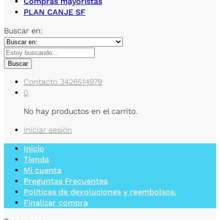
Compras mayoristas
PLAN CANJE SF
Buscar en:
Buscar
Contacto
3426514979
0
No hay productos en el carrito.
Iniciar sesión
Inicio
Tienda
Mi cuenta
Preguntas Frecuentes
Políticas de devoluciones y reembolsos.
Finalizar compra