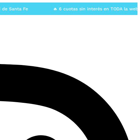
Santa Fe
🔥 6 cuotas sin interés en TODA la web🔥