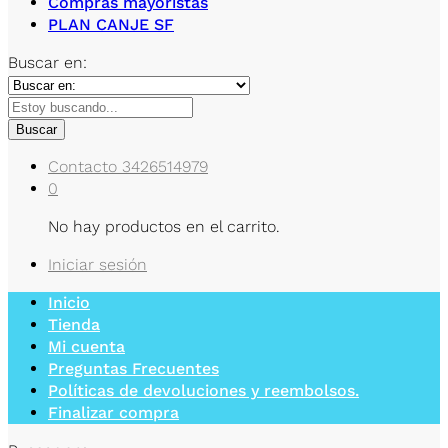
Compras mayoristas
PLAN CANJE SF
Buscar en:
Buscar
Contacto
3426514979
0
No hay productos en el carrito.
Iniciar sesión
Inicio
Tienda
Mi cuenta
Preguntas Frecuentes
Políticas de devoluciones y reembolsos.
Finalizar compra