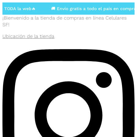
 TODA la web🔥
🚚 Envío gratis a todo el país en compras
¡Bienvenido a la tienda de compras en línea Celulares
SF!
Ubicación de la tienda