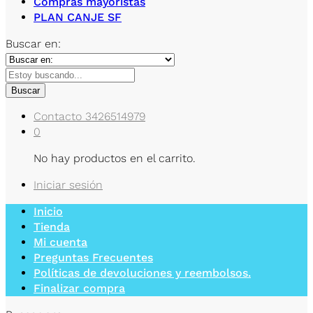
Compras mayoristas
PLAN CANJE SF
Buscar en:
Buscar
Contacto
3426514979
0
No hay productos en el carrito.
Iniciar sesión
Inicio
Tienda
Mi cuenta
Preguntas Frecuentes
Políticas de devoluciones y reembolsos.
Finalizar compra