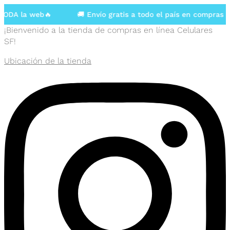
A la web🔥
🚚 Envío gratis a todo el país en compras may
¡Bienvenido a la tienda de compras en línea Celulares
SF!
Ubicación de la tienda