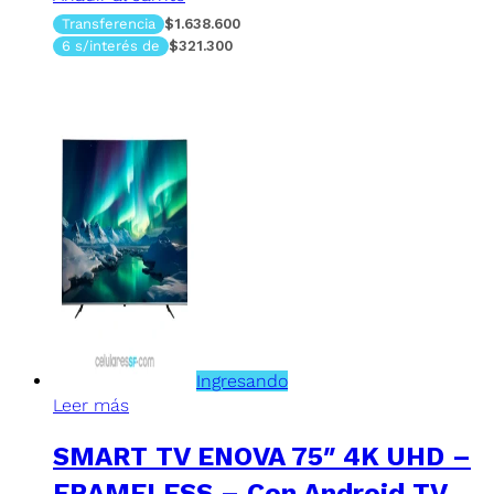
Transferencia
$1.638.600
6 s/interés de
$321.300
Ingresando
Leer más
SMART TV ENOVA 75″ 4K UHD –
FRAMELESS – Con Android TV