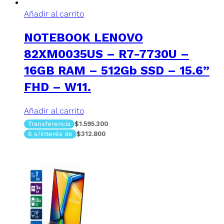
Añadir al carrito
NOTEBOOK LENOVO
82XM0035US – R7-7730U –
16GB RAM – 512Gb SSD – 15.6”
FHD – W11.
Añadir al carrito
Transferencia
$1.595.300
6 s/interés de
$312.800