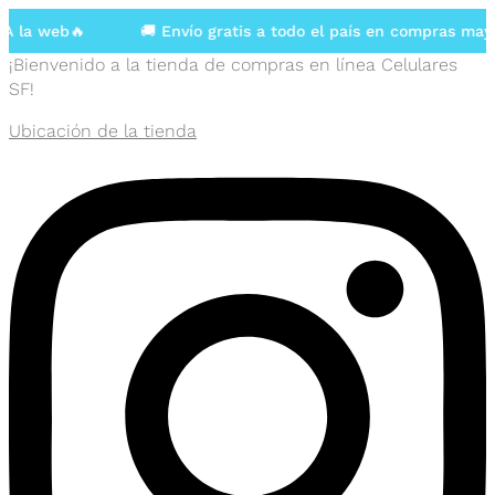
 web🔥
🚚 Envío gratis a todo el país en compras mayores
¡Bienvenido a la tienda de compras en línea Celulares
SF!
Ubicación de la tienda