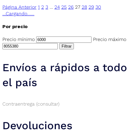
Página Anterior
1
2
3
…
24
25
26
27
28
29
30
.
.
.
Cargando...
.
.
.
Por precio
Precio mínimo
Precio máximo
Filtrar
Envíos a rápidos a todo
el país
Contraentrega (consultar)
Devoluciones