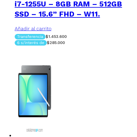
i7-1255U – 8GB RAM – 512GB
SSD – 15.6” FHD – W11.
Añadir al carrito
Transferencia
$1.453.600
6 s/interés de
$285.000