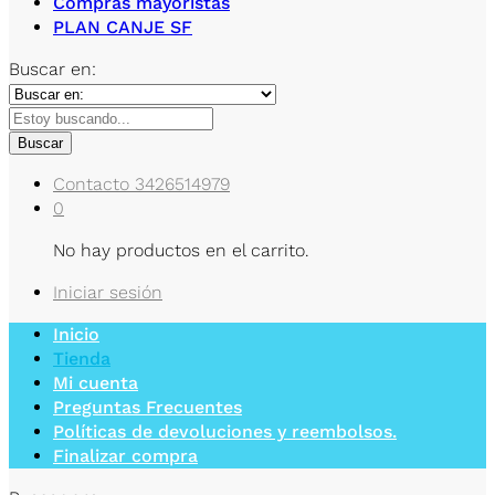
Compras mayoristas
PLAN CANJE SF
Buscar en:
Buscar
Contacto
3426514979
0
No hay productos en el carrito.
Iniciar sesión
Inicio
Tienda
Mi cuenta
Preguntas Frecuentes
Políticas de devoluciones y reembolsos.
Finalizar compra