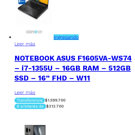
Ingresando
Leer más
NOTEBOOK ASUS F1605VA-WS74
– i7-1355U – 16GB RAM – 512GB
SSD – 16” FHD – W11
Leer más
Transferencia
$1.599.700
6 s/interés de
$313.700