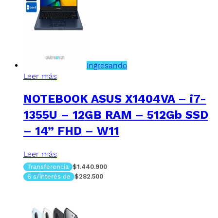
Ingresando
Leer más
NOTEBOOK ASUS X1404VA – i7-
1355U – 12GB RAM – 512Gb SSD
– 14” FHD – W11
Leer más
Transferencia
$1.440.900
6 s/interés de
$282.500