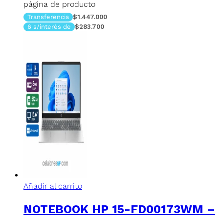
página de producto
Transferencia
$1.447.000
6 s/interés de
$283.700
Añadir al carrito
NOTEBOOK HP 15-FD00173WM –