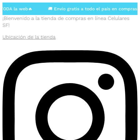
DA la web🔥
🚚 Envío gratis a todo el país en compras ma
¡Bienvenido a la tienda de compras en línea Celulares
SF!
Ubicación de la tienda