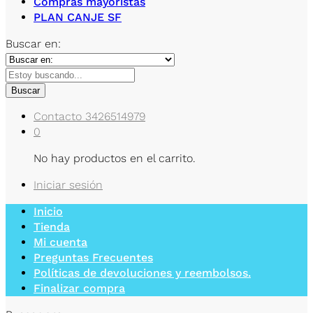
Compras mayoristas
PLAN CANJE SF
Buscar en:
Buscar
Contacto
3426514979
0
No hay productos en el carrito.
Iniciar sesión
Inicio
Tienda
Mi cuenta
Preguntas Frecuentes
Políticas de devoluciones y reembolsos.
Finalizar compra