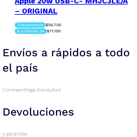
Apple 20w USB-C- MHJC3LE/A
– ORIGINAL
Transferencia
$56.700
6 s/interés de
$11.100
Envíos a rápidos a todo
el país
Contraentrega (consultar)
Devoluciones
y garantías