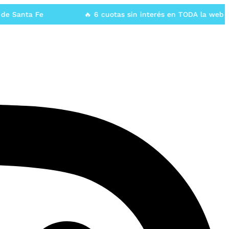
Santa Fe
🔥 6 cuotas sin interés en TODA la web🔥