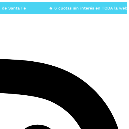
Santa Fe
🔥 6 cuotas sin interés en TODA la web🔥